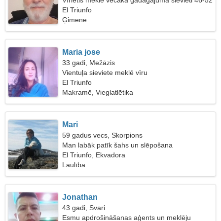
Vīrietis meklē vecāka gadagājuma sievieti 46-52
El Triunfo
Ģimene
Maria jose
33 gadi, Mežāzis
Vientuļa sieviete meklē vīru
El Triunfo
Makramē, Vieglatlētika
Mari
59 gadus vecs, Skorpions
Man labāk patīk šahs un slēpošana
El Triunfo, Ekvadora
Laulība
Jonathan
43 gadi, Svari
Esmu apdrošināšanas aģents un meklēju