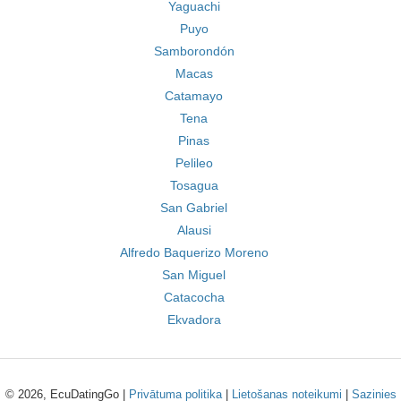
Yaguachi
Puyo
Samborondón
Macas
Catamayo
Tena
Pinas
Pelileo
Tosagua
San Gabriel
Alausi
Alfredo Baquerizo Moreno
San Miguel
Catacocha
Ekvadora
© 2026, EcuDatingGo |
Privātuma politika
|
Lietošanas noteikumi
|
Sazinies