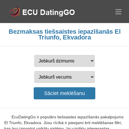
Bezmaksas tiešsaistes iepazīšanās El
Triunfo, Ekvadora
EcuDatingGo ir populārs tiešsaistes iepazīšanās pakalpojums
El Triunfo, Ekvadora. Jūsu rīcībā ir pieejami ērti meklēšanas filtri,
kas ļauj izmantot unikālu sistēmu, lai uzsāktu interesantas