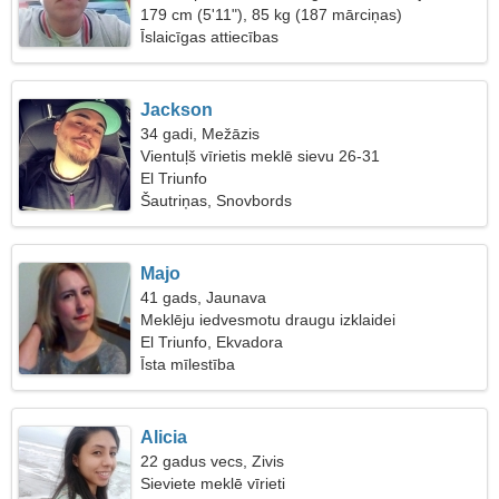
brīnišķīgu sievieti
179 cm (5'11"), 85 kg (187 mārciņas)
Īslaicīgas attiecības
Jackson
34 gadi, Mežāzis
Vientuļš vīrietis meklē sievu 26-31
El Triunfo
Šautriņas, Snovbords
Majo
41 gads, Jaunava
Meklēju iedvesmotu draugu izklaidei
El Triunfo, Ekvadora
Īsta mīlestība
Alicia
22 gadus vecs, Zivis
Sieviete meklē vīrieti