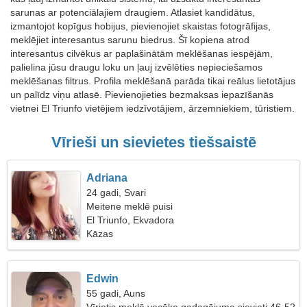
sarunas ar potenciālajiem draugiem. Atlasiet kandidātus,
izmantojot kopīgus hobijus, pievienojiet skaistas fotogrāfijas,
meklējiet interesantus sarunu biedrus. Šī kopiena atrod
interesantus cilvēkus ar paplašinātām meklēšanas iespējām,
palielina jūsu draugu loku un ļauj izvēlēties nepieciešamos
meklēšanas filtrus. Profila meklēšanā parāda tikai reālus lietotājus
un palīdz viņu atlasē. Pievienojieties bezmaksas iepazīšanās
vietnei El Triunfo vietējiem iedzīvotājiem, ārzemniekiem, tūristiem.
Vīrieši un sievietes tiešsaistē
Adriana
24 gadi, Svari
Meitene meklē puisi
El Triunfo, Ekvadora
Kāzas
Edwin
55 gadi, Auns