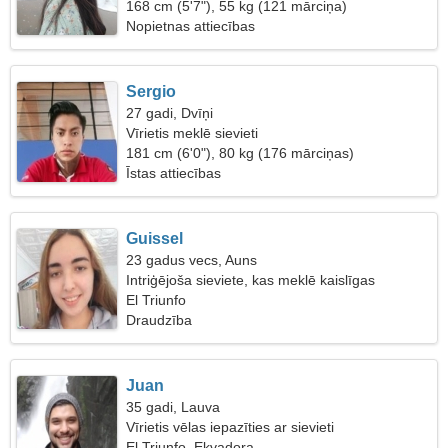
168 cm (5'7"), 55 kg (121 mārciņa)
Nopietnas attiecības
Sergio
27 gadi, Dvīņi
Vīrietis meklē sievieti
181 cm (6'0"), 80 kg (176 mārciņas)
Īstas attiecības
Guissel
23 gadus vecs, Auns
Intriģējoša sieviete, kas meklē kaislīgas
attiecības
El Triunfo
Draudzība
Juan
35 gadi, Lauva
Vīrietis vēlas iepazīties ar sievieti
El Triunfo, Ekvadora