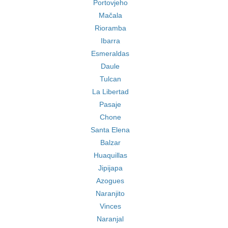
Portovjeho
Mačala
Rioramba
Ibarra
Esmeraldas
Daule
Tulcan
La Libertad
Pasaje
Chone
Santa Elena
Balzar
Huaquillas
Jipijapa
Azogues
Naranjito
Vinces
Naranjal