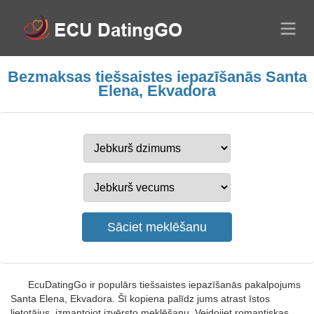
Bezmaksas tiešsaistes iepazīšanās Santa
Elena, Ekvadora
EcuDatingGo ir populārs tiešsaistes iepazīšanās pakalpojums
Santa Elena, Ekvadora. Šī kopiena palīdz jums atrast īstos
lietotājus, izmantojot izvērsto meklēšanu. Veidojiet romantiskas