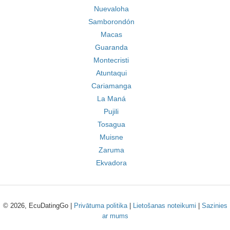
Nuevaloha
Samborondón
Macas
Guaranda
Montecristi
Atuntaqui
Cariamanga
La Maná
Pujili
Tosagua
Muisne
Zaruma
Ekvadora
© 2026, EcuDatingGo |
Privātuma politika
|
Lietošanas noteikumi
|
Sazinies
ar mums