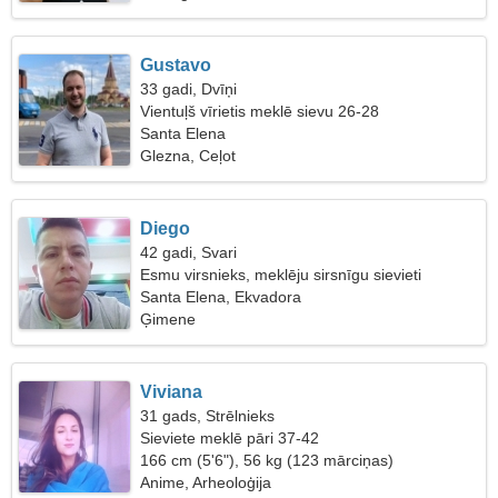
Gustavo
33 gadi, Dvīņi
Vientuļš vīrietis meklē sievu 26-28
Santa Elena
Glezna, Ceļot
Diego
42 gadi, Svari
Esmu virsnieks, meklēju sirsnīgu sievieti
Santa Elena, Ekvadora
Ģimene
Viviana
31 gads, Strēlnieks
Sieviete meklē pāri 37-42
166 cm (5'6"), 56 kg (123 mārciņas)
Anime, Arheoloģija