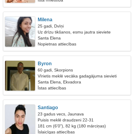
Īsta mīlestība
Milena
25 gadi, Dvīņi
Uz drīzu tikšanos, esmu jautra sieviete
Santa Elena
Nopietnas attiecības
Byron
60 gadi, Skorpions
Vīrietis meklē vecāka gadagājuma sievieti
Santa Elena, Ekvadora
Īstas attiecības
Santiago
23 gadus vecs, Jaunava
Puisis meklē draudzeni 22-31
181 cm (6'0"), 82 kg (180 mārciņas)
Īslaicīgas attiecības