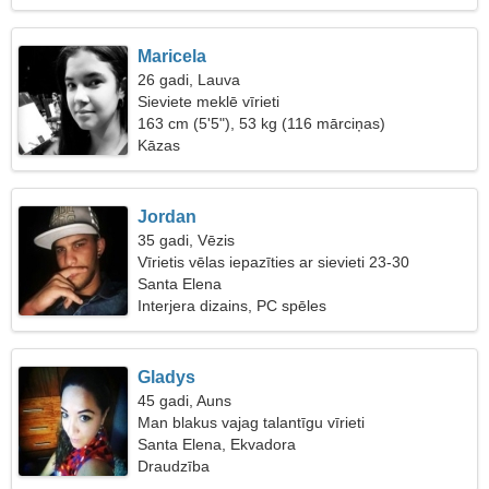
Maricela
26 gadi, Lauva
Sieviete meklē vīrieti
163 cm (5'5"), 53 kg (116 mārciņas)
Kāzas
Jordan
35 gadi, Vēzis
Vīrietis vēlas iepazīties ar sievieti 23-30
Santa Elena
Interjera dizains, PC spēles
Gladys
45 gadi, Auns
Man blakus vajag talantīgu vīrieti
Santa Elena, Ekvadora
Draudzība