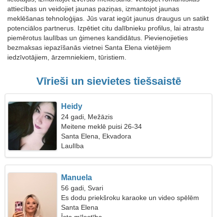
attiecības un veidojiet jaunas paziņas, izmantojot jaunas
meklēšanas tehnoloģijas. Jūs varat iegūt jaunus draugus un satikt
potenciālos partnerus. Izpētiet citu dalībnieku profilus, lai atrastu
piemērotus laulības un ģimenes kandidātus. Pievienojieties
bezmaksas iepazīšanās vietnei Santa Elena vietējiem
iedzīvotājiem, ārzemniekiem, tūristiem.
Vīrieši un sievietes tiešsaistē
Heidy
24 gadi, Mežāzis
Meitene meklē puisi 26-34
Santa Elena, Ekvadora
Laulība
Manuela
56 gadi, Svari
Es dodu priekšroku karaoke un video spēlēm
Santa Elena