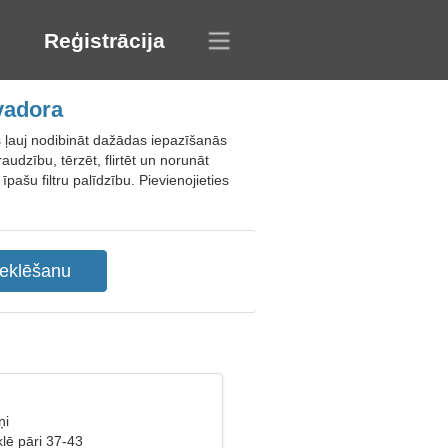
Reģistrācija
vadora
 ļauj nodibināt dažādas iepazīšanās
udzību, tērzēt, flirtēt un norunāt
pašu filtru palīdzību. Pievienojieties
ņi
lē pāri 37-43