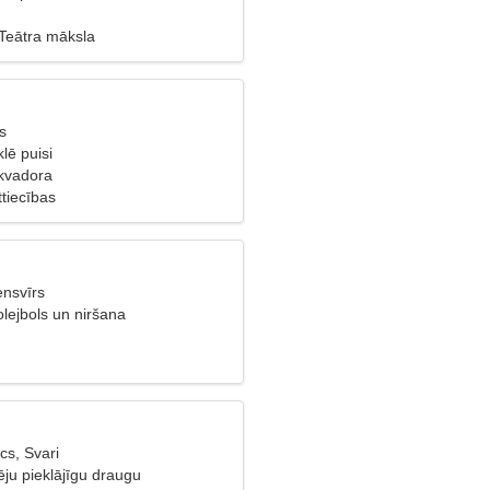
 Teātra māksla
s
lē puisi
kvadora
tiecības
ensvīrs
lejbols un niršana
cs, Svari
ēju pieklājīgu draugu