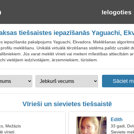
Ielogoties
ksas tiešsaistes iepazīšanās Yaguachi, Ek
tes iepazīšanās pakalpojums Yaguachi, Ekvadora. Meklēšanas algoritms
 profilu meklēšanu. Unikālā virtuālā tērzēšanas sistēma palīdz uzsākt dra
bniekiem. Jūs varat meklēt vīrieti vai meiteni mīlestības attiecībām ar ī
i vietējiem iedzīvotājiem, ārzemniekiem, tūristiem.
Vīrieši un sievietes tiešsaistē
Edith
cs, Mežāzis
33 gadi, Dvī
ē vīrieti
Sieviete mek