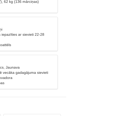
"), 62 kg (136 mārciņas)
ņi
s iepazīties ar sievieti 22-28
oattēls
cs, Jaunava
lē vecāka gadagājuma sievieti
kvadora
bas