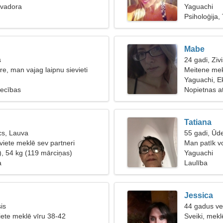
kvadora
Yaguachi
Psiholoģija,
Mabe
s
24 gadi, Zivi
e, man vajag laipnu sievieti
Meitene mek
Yaguachi, E
tiecības
Nopietnas at
Tatiana
cs, Lauva
55 gadi, Ūd
viete meklē sev partneri
Man patīk vo
), 54 kg (119 mārciņas)
Yaguachi
a
Laulība
Jessica
is
44 gadus ve
iete meklē vīru 38-42
Sveiki, mekl