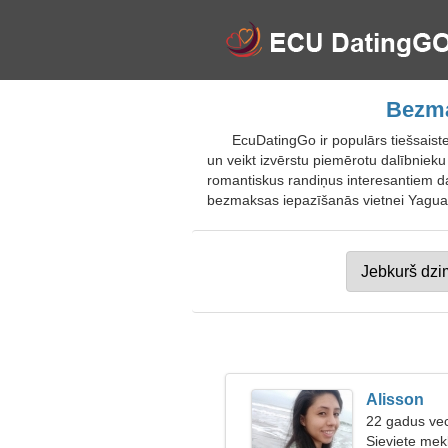
Bezma
EcuDatingGo ir populārs tiešsais
un veikt izvērstu piemērotu dalībnieku
romantiskus randiņus interesantiem dalī
bezmaksas iepazīšanās vietnei Yaguach
Alisson
22 gadus ve
Sieviete mekl