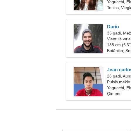
Yaguachi, E
Teniss, Viegl
Darío
35 gadi, Mež
Vientuļš vīri
188 cm (6'3"
Botānika, S
Jean carlo
26 gadi, Aun
Puisis meklē
Yaguachi, E
Ģimene