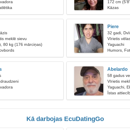
kvadora
172 cm (5'8
atlētika
Kāzas
Piere
āzis
32 gadi, Dvī
etis meklē sievu
Vīrietis vēla
), 80 kg (176 mārciņas)
Yaguachi
novbords
Humors, Fot
s
Abelardo
s
58 gadus ve
 draudzeni
Vīrietis mek
kvadora
Yaguachi, E
Īstas attiecī
Kā darbojas EcuDatingGo