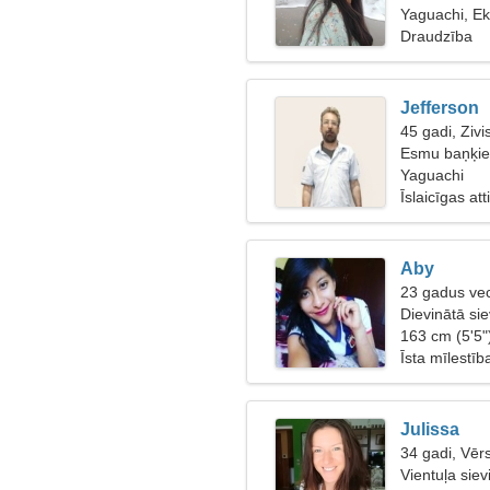
Yaguachi, E
Draudzība
Jefferson
45 gadi, Zivi
Esmu baņķier
Yaguachi
Īslaicīgas at
Aby
23 gadus ve
Dievinātā sie
163 cm (5'5"
Īsta mīlestīb
Julissa
34 gadi, Vērs
Vientuļa siev