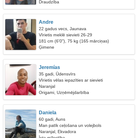
Draudzība
Andre
22 gadus vecs, Jaunava
Vīrietis meklē sievieti 26-29
181 cm (6'0"), 75 kg (165 mārciņas)
Ģimene
Jeremías
35 gadi, Ūdensvīrs
Vīrietis vēlas iepazīties ar sievieti
Naranjal
Origami, Uzņēmējdarbība
Daniela
60 gadi, Auns
Man patīk ceļošana un volejbols
Naranjal, Ekvadora
Īsta mīlestība