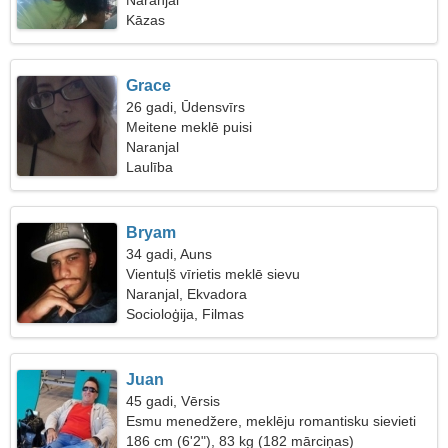
Naranjal
Kāzas
Grace
26 gadi, Ūdensvīrs
Meitene meklē puisi
Naranjal
Laulība
Bryam
34 gadi, Auns
Vientuļš vīrietis meklē sievu
Naranjal, Ekvadora
Socioloģija, Filmas
Juan
45 gadi, Vērsis
Esmu menedžere, meklēju romantisku sievieti
186 cm (6'2"), 83 kg (182 mārciņas)