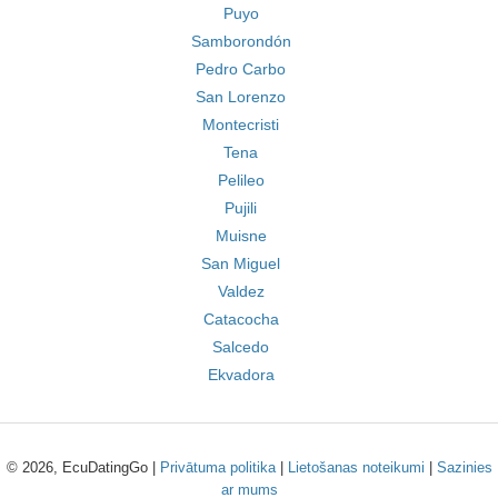
Puyo
Samborondón
Pedro Carbo
San Lorenzo
Montecristi
Tena
Pelileo
Pujili
Muisne
San Miguel
Valdez
Catacocha
Salcedo
Ekvadora
© 2026, EcuDatingGo |
Privātuma politika
|
Lietošanas noteikumi
|
Sazinies
ar mums