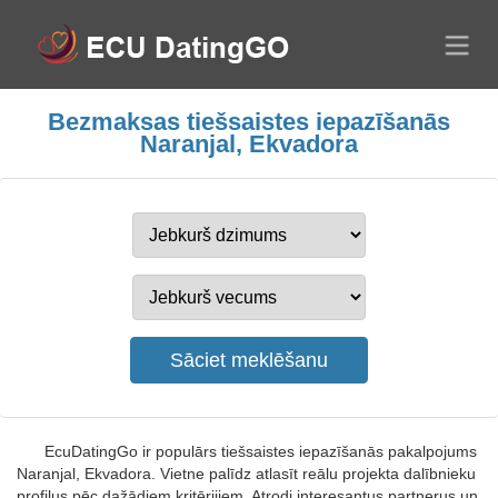
Bezmaksas tiešsaistes iepazīšanās
Naranjal, Ekvadora
EcuDatingGo ir populārs tiešsaistes iepazīšanās pakalpojums
Naranjal, Ekvadora. Vietne palīdz atlasīt reālu projekta dalībnieku
profilus pēc dažādiem kritērijiem. Atrodi interesantus partnerus un