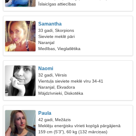
Īslaicīgas attiecības
Samantha
33 gadi, Skorpions
Sieviete meklē pāri
Naranjal
Medības, Vieglatlētika
Naomi
32 gadi, Vērsis
Vientuļa sieviete meklē vīru 34-41
Naranjal, Ekvadora
Mājdzīvnieki, Diskotēka
Paula
42 gadi, Mežāzis
Meklēju enerģisku vīrieti kopīgā pārgājienā
159 cm (5'3"), 60 kg (132 mārciņas)