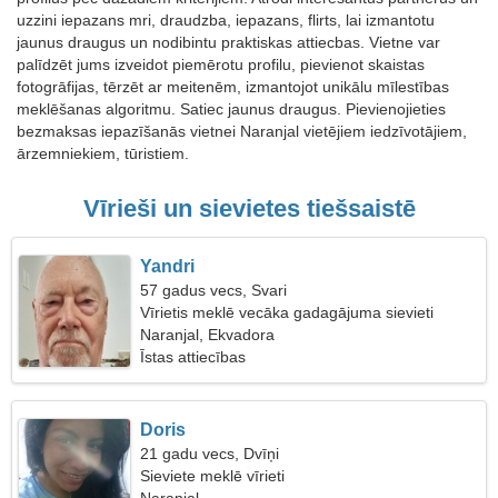
uzzini iepazans mri, draudzba, iepazans, flirts, lai izmantotu
jaunus draugus un nodibintu praktiskas attiecbas. Vietne var
palīdzēt jums izveidot piemērotu profilu, pievienot skaistas
fotogrāfijas, tērzēt ar meitenēm, izmantojot unikālu mīlestības
meklēšanas algoritmu. Satiec jaunus draugus. Pievienojieties
bezmaksas iepazīšanās vietnei Naranjal vietējiem iedzīvotājiem,
ārzemniekiem, tūristiem.
Vīrieši un sievietes tiešsaistē
Yandri
57 gadus vecs, Svari
Vīrietis meklē vecāka gadagājuma sievieti
Naranjal, Ekvadora
Īstas attiecības
Doris
21 gadu vecs, Dvīņi
Sieviete meklē vīrieti